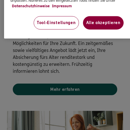
anpassen. Näheres zu den eingesetzten Tools finden Sie unter
Datenschutzhinweise
Impressum
Staatliche Förderung
Tool-Einstellungen
Alle akzeptieren
Altersvorsorge neu gedacht
Besser gefördert, flexibler und mit mehr
Möglichkeiten für Ihre Zukunft. Ein zeitgemäßes
sowie vielfältiges Angebot lädt jetzt ein, Ihre
Absicherung fürs Alter renditestark und
kostengünstig zu erweitern. Frühzeitig
informieren lohnt sich.
Mehr erfahren