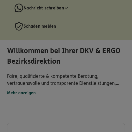
Nachricht schreiben
Schaden melden
Willkommen bei Ihrer DKV & ERGO
Bezirksdirektion
Faire, qualifizierte & kompetente Beratung,
vertrauensvolle und transparente Dienstleistungen,
attraktive Produkte mit sehr gutem Preis-/
Mehr anzeigen
Leistungsverhältnis, großzügige Öffnungszeiten,
persönliche & individuelle Betreuung und vielseitiger
Service erwartet Sie in unserer Bezirksdirektion.
Wir entwickeln uns und unseren Service für Sie immer